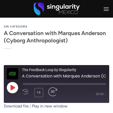
Skip
to
content
SIN CATEGORÍA
A Conversation with Marques Anderson
(Cyborg Anthropologist)
The Feedback Loop by Singularity
A Conversation with Marques Anderson (Cyborg Anthropologist)
PLAY
1X
00:00
/
EPISODE
Download file
|
Play in new window
SUBSCRIBE
SHARE