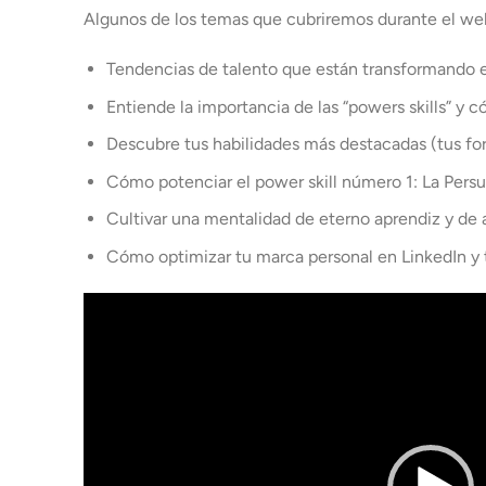
Algunos de los temas que cubriremos durante el web
Tendencias de talento que están transformando e
Entiende la importancia de las “powers skills” y c
Descubre tus habilidades más destacadas (tus fort
Cómo potenciar el power skill número 1: La Pers
Cultivar una mentalidad de eterno aprendiz y de
Cómo optimizar tu marca personal en LinkedIn y t
Reproductor
de
vídeo