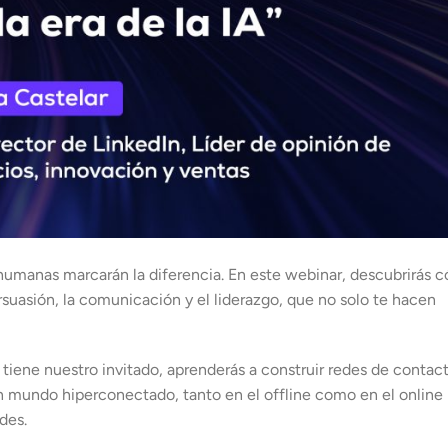
des humanas marcarán la diferencia. En este webinar, descubrirás
rsuasión, la comunicación y el liderazgo, que no solo te hacen
tiene nuestro invitado, aprenderás a construir redes de contac
un mundo hiperconectado, tanto en el offline como en el online
des.