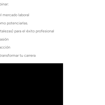
inar:
l mercado laboral
ómo potenciarlas.
alezas) para el éxito profesional
uasión
 acción
ransformar tu carrera