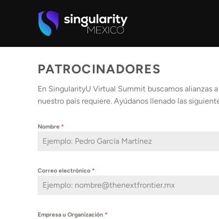
Skip
to
content
PATROCINADORES
En SingularityU Virtual Summit buscamos alianzas
nuestro país requiere. Ayúdanos llenado las siguie
Nombre
*
Correo electrónico
*
Empresa u Organización
*