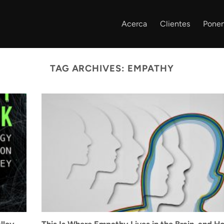
Acerca
Clientes
Ponen
TAG ARCHIVES:
EMPATHY
lley
This Is Where Empathy Lives in the Brain, and H