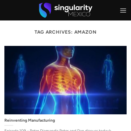
Skip
to
content
TAG ARCHIVES:
AMAZON
Reinventing Manufacturing
Episode 109 – Peter Diamandis Peter and Dan discuss today’s