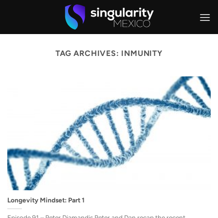
Skip
to
content
TAG ARCHIVES:
INMUNITY
Longevity Mindset: Part 1
Episode 91 – Peter Diamandis Peter and Dan recap the recent