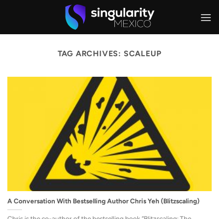
Skip
to
content
TAG ARCHIVES:
SCALEUP
A Conversation With Bestselling Author Chris Yeh (Blitzscaling)
Chris is the co-author of the bestselling book ”Blitzscaling: The