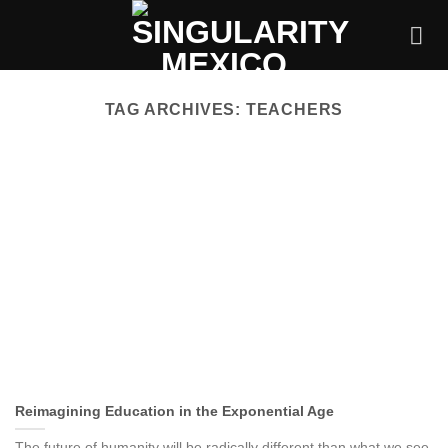
Skip
to
content
TAG ARCHIVES:
TEACHERS
Reimagining Education in the Exponential Age
The future of humanity will be radically different than what we see