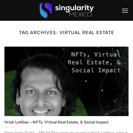
Skip
to
content
TAG ARCHIVES:
VIRTUAL REAL ESTATE
Hrish Lotlikar – NFTs, Virtual Real Estate, & Social Impact
Singularity Radio – FBL43 This week my guest is Hrish Lotlikar, who is